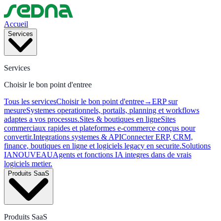
Accueil
Services
Services
Choisir le bon point d'entree
Tous les services
Choisir le bon point d'entree
→
ERP sur
mesure
Systemes operationnels, portails, planning et workflows
adaptes a vos processus.
Sites & boutiques en ligne
Sites
commerciaux rapides et plateformes e-commerce conçus pour
convertir.
Integrations systemes & API
Connecter ERP, CRM,
finance, boutiques en ligne et logiciels legacy en securite.
Solutions
IA
NOUVEAU
Agents et fonctions IA integres dans de vrais
logiciels metier.
Produits SaaS
Produits SaaS