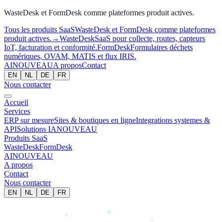
WasteDesk et FormDesk comme plateformes produit actives.
Tous les produits SaaS
WasteDesk et FormDesk comme plateformes
produit actives.
→
WasteDesk
SaaS pour collecte, routes, capteurs
IoT, facturation et conformité.
FormDesk
Formulaires déchets
numériques, OVAM, MATIS et flux IRIS.
AI
NOUVEAU
A propos
Contact
EN
NL
DE
FR
Nous contacter
Accueil
Services
ERP sur mesure
Sites & boutiques en ligne
Integrations systemes &
API
Solutions IA
NOUVEAU
Produits SaaS
WasteDesk
FormDesk
AI
NOUVEAU
A propos
Contact
Nous contacter
EN
NL
DE
FR