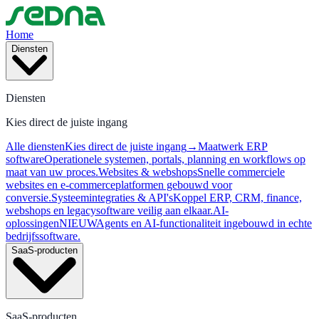
Home
Diensten
Diensten
Kies direct de juiste ingang
Alle diensten
Kies direct de juiste ingang
→
Maatwerk ERP
software
Operationele systemen, portals, planning en workflows op
maat van uw proces.
Websites & webshops
Snelle commerciele
websites en e-commerceplatformen gebouwd voor
conversie.
Systeemintegraties & API's
Koppel ERP, CRM, finance,
webshops en legacysoftware veilig aan elkaar.
AI-
oplossingen
NIEUW
Agents en AI-functionaliteit ingebouwd in echte
bedrijfssoftware.
SaaS-producten
SaaS-producten