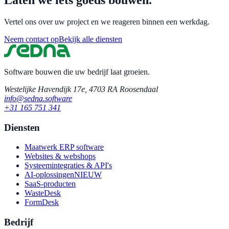
Laten we iets goeds bouwen.
Vertel ons over uw project en we reageren binnen een werkdag.
Neem contact op
Bekijk alle diensten
Software bouwen die uw bedrijf laat groeien.
Westelijke Havendijk 17e, 4703 RA Roosendaal
info@sedna.software
+31 165 751 341
Diensten
Maatwerk ERP software
Websites & webshops
Systeemintegraties & API's
AI-oplossingen
NIEUW
SaaS-producten
WasteDesk
FormDesk
Bedrijf