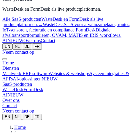
WasteDesk en FormDesk als live productplatformen.
Alle SaaS-producten
WasteDesk en FormDesk als live
productplatformen.
→
WasteDesk
SaaS voor afvalinzamelaars, routes,
IoT-sensoren, facturatie en compliance.
FormDesk
Digitale
afvaltransportformulieren, OVAM, MATIS en IRIS-workflows.
AI
NIEUW
Over ons
Contact
EN
NL
DE
FR
Neem contact op
Home
Diensten
Maatwerk ERP software
Websites & webshops
Systeemintegraties &
API's
AI-oplossingen
NIEUW
SaaS-producten
WasteDesk
FormDesk
AI
NIEUW
Over ons
Contact
Neem contact op
EN
NL
DE
FR
Home
/