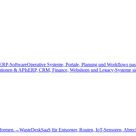
e ERP-Software
Operative Systeme, Portale, Planung und Workflows pas
ationen & APIs
ERP, CRM, Finance, Webshops und Legacy-Systeme sic
tformen.
→
WasteDesk
SaaS für Entsorger, Routen, IoT-Sensoren, Abr