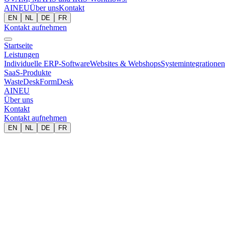
AI
NEU
Über uns
Kontakt
EN
NL
DE
FR
Kontakt aufnehmen
Startseite
Leistungen
Individuelle ERP-Software
Websites & Webshops
Systemintegratione
SaaS-Produkte
WasteDesk
FormDesk
AI
NEU
Über uns
Kontakt
Kontakt aufnehmen
EN
NL
DE
FR