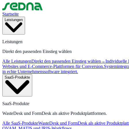
Startseite
Leistungen
Leistungen
Direkt den passenden Einstieg wählen
Alle Leistungen
Direkt den passenden Einstieg wählen
→
Individuell
Websites und E-Commerce-Plattformen für Conversion.
Systemintegr
in echte Unternehmenssoftware integriert.
SaaS-Produkte
SaaS-Produkte
WasteDesk und FormDesk als aktive Produktplattformen.
Alle SaaS-Produkte
WasteDesk und FormDesk als aktive Produktplat
OVAM, MATIS und IRIS-Workflows.