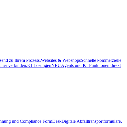
send zu Ihrem Prozess.
Websites & Webshops
Schnelle kommerzielle
her verbinden.
KI-Lösungen
NEU
Agents und KI-Funktionen direkt
echnung und Compliance.
FormDesk
Digitale Abfalltransportformulare,